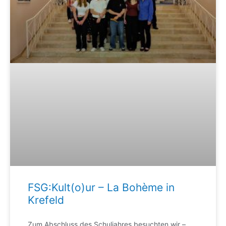
FSG:Kult(o)ur – La Bohème in
Krefeld
Zum Abschluss des Schuljahres besuchten wir –