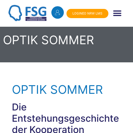
LOGINEO NRW LMS
ONLINE-SHOP S
OPTIK SOMMER
OPTIK SOMMER
Die
Entstehungsgeschichte
der Kooperation